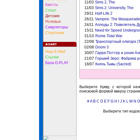
11/03
Sims 2, The
Квесты
11/03
Sims 2: University, The
Спорт
29/11
Half-Life 2
Детские
26/11
Vampire: The Masquerade.
Ролевые
24/11
Аллоды 2: Повелитель Ду
Симуляторы
15/11
Need for Speed Undergro
Стратегии
31/10
Rome Total War
22/08
Транспортный олигарх (Tr
02/08
Doom 3
Наш E-Mail
30/07
Гарри Поттер и узник Азка
Ссылки
21/07
Горький Зеро: Фабрика р
База G-PLAY
18/07
Князь Тьмы (Sacred)
Выберите букву, с которой нач
поисковой формой вверху страни
#
A
B
C
D
E
F
G
H
I
J
K
L
M
N
O
Выберите тип кодов