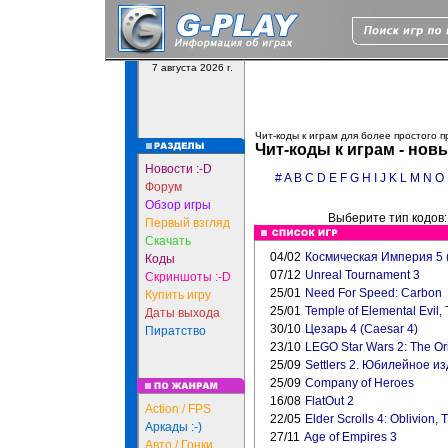
7 августа 2026 г.
Чит-коды к играм для более простого 
Чит-коды к играм - нов
Новости :-D
#
A
B
C
D
E
F
G
H
I
J
K
L
M
N
O
Форум
Обзор игры
Выберите тип кодов
Первый взгляд
Скачать
04/02
Космическая Империя 5 
Коды
07/12
Unreal Tournament 3
Скриншоты :-D
25/01
Need For Speed: Carbon
Купить игру
25/01
Temple of Elemental Evil,
Даты выхода
30/10
Цезарь 4 (Caesar 4)
Пиратство
23/10
LEGO Star Wars 2: The Ori
25/09
Settlers 2. Юбилейное изд
25/09
Company of Heroes
16/08
FlatOut 2
Action / FPS
22/05
Elder Scrolls 4: Oblivion, 
Аркады :-)
27/11
Age of Empires 3
Авто / Гонки