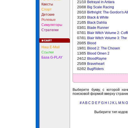
21/10
Betrayal in Antara
Квесты
20/08
Big Scale Racing
Спорт
20/10
Birthright: The Gordon's Al
Детские
31/03
Black & White
Ролевые
21/05
Black Dahlia
Симуляторы
03/01
Blade Runner
Стратегии
07/01
Blair Witch Volume 2: Coff
07/01
Blair Witch Volume 3: The
20/05
Blood
Наш E-Mail
19/01
Blood 2: The Chosen
Ссылки
13/05
Blood Omen 2
База G-PLAY
24/12
BloodRayne
25/09
Braveheart
02/02
BugRiders
Выберите букву, с которой нач
поисковой формой вверху страни
#
A
B
C
D
E
F
G
H
I
J
K
L
M
N
O
Выберите тип кодов