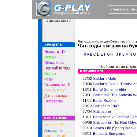
9 августа 2026 г.
Чит-коды к играм для более простого 
Чит-коды к играм на бу
Новости :-D
#
A
B
C
D
E
F
G
H
I
J
K
L
M
N
O
Форум
Обзор игры
Выберите тип кодов
Первый взгляд
Скачать
22/02
Baldur`s Gate
Коды
28/06
Baldur's Gate 2: Throne of
Скриншоты :-D
13/11
Bang! Gunship Elite
Купить игру
29/01
Battle Isle: The Andosia W
Даты выхода
11/02
Battle Realms
Пиратство
28/12
Battlefield 1942
27/04
Battlezone
13/11
Battlezone 2: Combat C
09/06
Battlezone: The Red Ody
Action / FPS
01/10
Beach Life [Spring Break]
Аркады :-)
03/11
Beasts & Bumpkins
Авто / Гонки