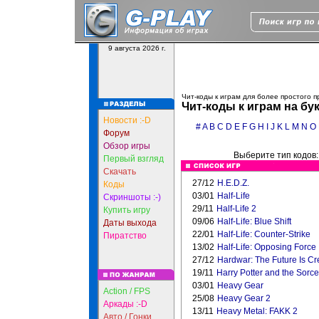
9 августа 2026 г.
Чит-коды к играм для более простого 
Чит-коды к играм на бу
Новости :-D
#
A
B
C
D
E
F
G
H
I
J
K
L
M
N
O
Форум
Обзор игры
Выберите тип кодов
Первый взгляд
Скачать
27/12
H.E.D.Z.
Коды
03/01
Half-Life
Скриншоты :-)
29/11
Half-Life 2
Купить игру
09/06
Half-Life: Blue Shift
Даты выхода
22/01
Half-Life: Counter-Strike
Пиратство
13/02
Half-Life: Opposing Force
27/12
Hardwar: The Future Is C
19/11
Harry Potter and the Sorce
03/01
Heavy Gear
Action / FPS
25/08
Heavy Gear 2
Аркады :-D
13/11
Heavy Metal: FAKK 2
Авто / Гонки