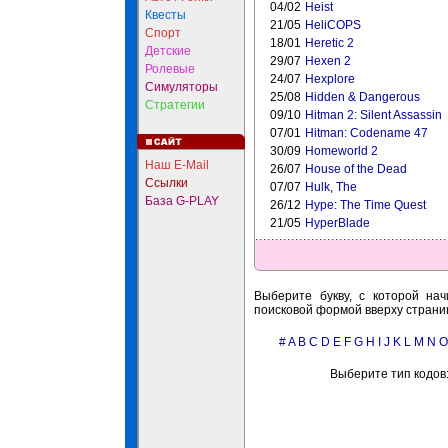
04/02
Heist
Квесты
21/05
HeliCOPS
Спорт
18/01
Heretic 2
Детские
29/07
Hexen 2
Ролевые
24/07
Hexplore
Симуляторы
25/08
Hidden & Dangerous
Стратегии
09/10
Hitman 2: Silent Assassin
07/01
Hitman: Codename 47
30/09
Homeworld 2
Наш E-Mail
26/07
House of the Dead
Ссылки
07/07
Hulk, The
База G-PLAY
26/12
Hype: The Time Quest
21/05
HyperBlade
Выберите букву, с которой нач
поисковой формой вверху страни
#
A
B
C
D
E
F
G
H
I
J
K
L
M
N
O
Выберите тип кодов