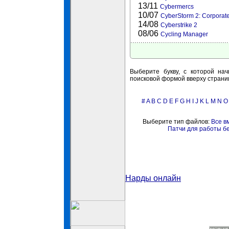
13/11
Cybermercs
10/07
CyberStorm 2: Corporat
14/08
Cyberstrike 2
08/06
Cycling Manager
Выберите букву, с которой нач
поисковой формой вверху страни
#
A
B
C
D
E
F
G
H
I
J
K
L
M
N
O
Выберите тип файлов:
Все в
Патчи для работы б
Нарды онлайн