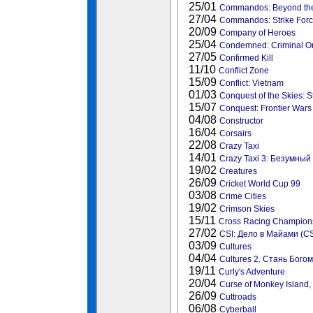
25/01
Commandos: Beyond the 
27/04
Commandos: Strike For
20/09
Company of Heroes
25/04
Condemned: Criminal Or
27/05
Confirmed Kill
11/10
Conflict Zone
15/09
Conflict: Vietnam
01/03
Conquest of the Skies: S
15/07
Conquest: Frontier Wars
04/08
Constructor
16/04
Corsairs
22/08
Crazy Taxi
14/01
Crazy Taxi 3: Безумный 
19/02
Creatures
26/09
Cricket World Cup 99
03/08
Crime Cities
19/02
Crimson Skies
15/11
Cross Racing Champion
27/02
CSI: Дело в Майами (CS
03/09
Cultures
04/04
Cultures 2. Стань Богом
19/11
Curly's Adventure
20/04
Curse of Monkey Island,
26/09
Cuttroads
06/08
Cyberball