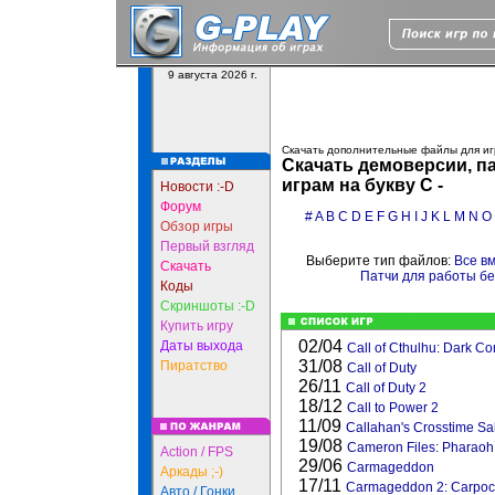
9 августа 2026 г.
Скачать дополнительные файлы для иг
Скачать демоверсии, па
играм на букву C -
Новости :-D
Форум
#
A
B
C
D
E
F
G
H
I
J
K
L
M
N
O
Обзор игры
Первый взгляд
Выберите тип файлов:
Все в
Скачать
Патчи для работы б
Коды
Скриншоты :-D
Купить игру
02/04
Даты выхода
Call of Cthulhu: Dark Cor
31/08
Пиратство
Call of Duty
26/11
Call of Duty 2
18/12
Call to Power 2
11/09
Callahan's Crosstime Sa
19/08
Cameron Files: Pharaoh
Action / FPS
29/06
Carmageddon
Аркады ;-)
17/11
Carmageddon 2: Carpoc
Авто / Гонки