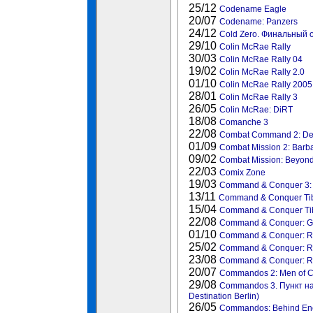
25/12
Codename Eagle
20/07
Codename: Panzers
24/12
Cold Zero. Финальный от
29/10
Colin McRae Rally
30/03
Colin McRae Rally 04
19/02
Colin McRae Rally 2.0
01/10
Colin McRae Rally 2005
28/01
Colin McRae Rally 3
26/05
Colin McRae: DiRT
18/08
Comanche 3
22/08
Combat Command 2: Des
01/09
Combat Mission 2: Barba
09/02
Combat Mission: Beyond
22/03
Comix Zone
19/03
Command & Conquer 3: 
13/11
Command & Conquer Tib
15/04
Command & Conquer Tib
22/08
Command & Conquer: G
01/10
Command & Conquer: RA
25/02
Command & Conquer: Re
23/08
Command & Conquer: 
20/07
Commandos 2: Men of 
29/08
Commandos 3. Пункт н
Destination Berlin)
26/05
Commandos: Behind En