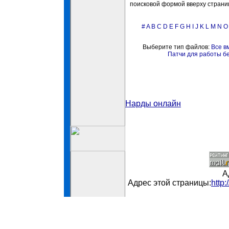
поисковой формой вверху страни
#
A
B
C
D
E
F
G
H
I
J
K
L
M
N
O
Выберите тип файлов:
Все в
Патчи для работы б
Нарды онлайн
А
Адрес этой страницы:
http