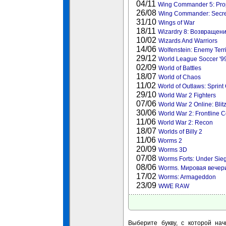
04/11
Wing Commander 5: Pro
26/08
Wing Commander: Secre
31/10
Wings of War
18/11
Wizardry 8: Возвращен
10/02
Wizards And Warriors
14/06
Wolfenstein: Enemy Terri
29/12
World League Soccer '9
02/09
World of Battles
18/07
World of Chaos
11/02
World of Outlaws: Sprint
29/10
World War 2 Fighters
07/06
World War 2 Online: Blit
30/06
World War 2: Frontline
11/06
World War 2: Recon
18/07
Worlds of Billy 2
11/06
Worms 2
20/09
Worms 3D
07/08
Worms Forts: Under Sie
08/06
Worms. Мировая вечери
17/02
Worms: Armageddon
23/09
WWE RAW
Выберите букву, с которой нач