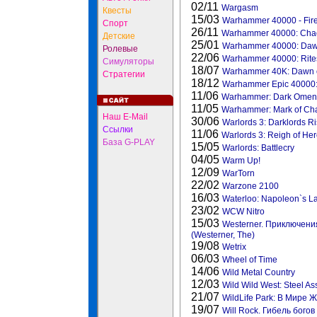
02/11
Wargasm
Квесты
15/03
Warhammer 40000 - Fire
Спорт
26/11
Warhammer 40000: Cha
Детские
25/01
Warhammer 40000: Dawn
Ролевые
22/06
Warhammer 40000: Rite
Симуляторы
18/07
Warhammer 40K: Dawn 
Стратегии
18/12
Warhammer Epic 40000: 
11/06
Warhammer: Dark Omen
11/05
Warhammer: Mark of Ch
Наш E-Mail
30/06
Warlords 3: Darklords Ri
Ссылки
11/06
Warlords 3: Reigh of He
База G-PLAY
15/05
Warlords: Battlecry
04/05
Warm Up!
12/09
WarTorn
22/02
Warzone 2100
16/03
Waterloo: Napoleon`s La
23/02
WCW Nitro
15/03
Westerner. Приключен
(Westerner, The)
19/08
Wetrix
06/03
Wheel of Time
14/06
Wild Metal Country
12/03
Wild Wild West: Steel As
21/07
WildLife Park: В Мире 
19/07
Will Rock. Гибель богов