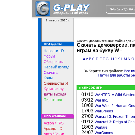
9 августа 2026 г.
Скачать дополнительные файлы для иг
Скачать демоверсии, па
играм на букву W -
Новости :-D
Форум
#
A
B
C
D
E
F
G
H
I
J
K
L
M
N
O
Обзор игры
Первый взгляд
Выберите тип файлов:
Все в
Скачать
Патчи для работы б
Коды
Скриншоты ;-)
Купить игру
01/10
Даты выхода
WANTED: A Wild Wester
03/12
Пиратство
War Inc.
18/08
War Wind 2: Human Ons
17/03
WarBreeds
27/06
Warcraft 3: Frozen Thro
01/12
Warcraft 3: Reign of Ch
Action / FPS
18/03
Warfare
Аркады :-D
24/07
WarGames
Авто / Гонки