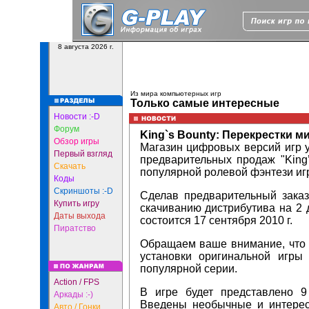
8 августа 2026 г.
Из мира компьютерных игр
Только самые интересные
Новости :-D
Форум
King`s Bounty: Перекрестки ми
Обзор игры
Магазин цифровых версий игр y
Первый взгляд
предварительных продаж "King
Скачать
популярной ролевой фэнтези иг
Коды
Скриншоты :-D
Сделав предварительный заказ
Купить игру
скачиванию дистрибутива на 2
Даты выхода
состоится 17 сентября 2010 г.
Пиратство
Обращаем ваше внимание, что "
установки оригинальной игры
популярной серии.
Action / FPS
В игре будет представлено 
Аркады :-)
Введены необычные и интерес
Авто / Гонки