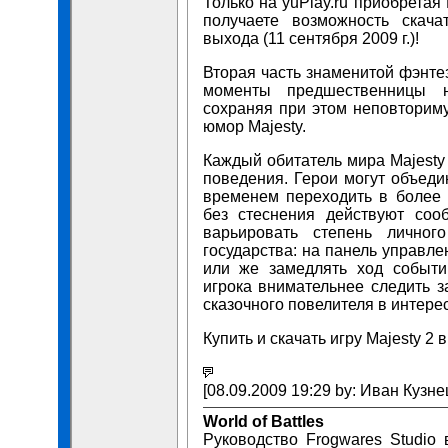
Только на yuPlay.ru приобретая
получаете возможность скач
выхода (11 сентября 2009 г.)!
Вторая часть знаменитой фэнте
моменты предшественницы н
сохраняя при этом неповтори
юмор Majesty.
Каждый обитатель мира Majesty
поведения. Герои могут объедин
временем переходить в более 
без стеснения действуют соо
варьировать степень личног
государства: на панель управл
или же замедлять ход событи
игрока внимательнее следить 
сказочного повелителя в интере
Купить и скачать игру Majesty 2 в
[08.09.2009 19:29 by: Иван Кузне
World of Battles
Руководство Frogwares Studio