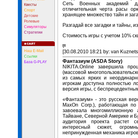
Сеть Военных академий дл
Квесты
отличительная черта расы орк
Спорт
хранящее множество тайн и заг
Детские
Ролевые
Разгадай все загадки и тайны, и
Симуляторы
Стратегии
Стоимость игры с учетом 10% ски
Наш E-Mail
[30.08.2010 18:21 by: van Kuznetso
Ссылки
Фантазиум (ASDA Story)
База G-PLAY
NIKITA.Online завершила пр
(массовой многопользовательск
из самых ярких и неординарн
игрокам доступна полностью л
версия игры, с беспрецедентны
«Фантазиум» - это русская вер
MaxOn Corp.), работающая по 
завоевала многомиллионную 
Тайване, Северной Америке и Бр
аудитория проекта растет с
интересный сюжет, огромн
непринужденная механика игров