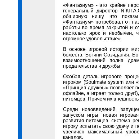
«Фантазиум» - это крайне перс
генеральный директор NIKITA
обширную нишу, что показыв
«Фантазиум» потребовал от на
работы во время закрытой и от
настолько ярок и необычен, 
огромное удовольствие».
В основе игровой истории ми
божеств: Богини Созидания, Бо
взаимоотношений полна драм
предательства и дружбы.
Особая деталь игрового проце
игроком (Soulmate system или 
«Принцип дружбы» позволяет п
офлайне, а играет только друг!
питомцев. Причем их внешность 
Среди нововведений, запуще
запуском игры, новая игрова
развития питомцев, система ре
игроку испытать свою удачу и 
увеличен максимальный уров
каналов.