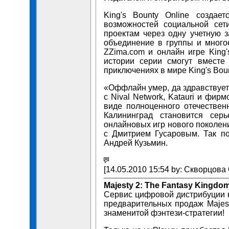
King's Bounty Online создае
возможностей социальной сет
проектам через одну учетную з
объединение в группы и много
ZZima.com и онлайн игре King
истории серии смогут вместе 
приключениях в мире King's Boun
«Оффлайн умер, да здравствует
с Nival Network, Katauri и фир
виде полноценного отечествен
Калининград становится сер
онлайновых игр нового поколения
с Дмитрием Гусаровым. Так по
Андрей Кузьмин.
[14.05.2010 15:54 by: Скворцова 
Majesty 2: The Fantasy Kingdo
Сервис цифровой дистрибуции к
предварительных продаж Majes
знаменитой фэнтези-стратегии!