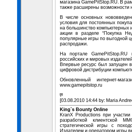
магазина GamePitStop.RU. В ра
также расширены возможности 
В числе основных нововведен
условия для постоянных покупа
на большинство компьютерных и
акции в разделе “Покупка Не
популярные игры по выгодной ц
распродажи.
На портале GamePitStop.RU 
российских и мировых издателей: 
Впервые ресурс был запущен в
цифровой дистрибуции компьюте
Обновленный интернет-мага
www.gamepitstop.ru
[03.08.2010 14:44 by: Maria Andre
King`s Bounty Online
KranX Productions при участии 
разработкой клиентской MM
стратегической игры с похо
Издателем и оператором игры вы